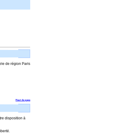
rie de région Paris
Haut de page
re disposition à
iberté.