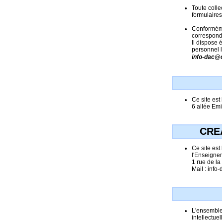
Toute coll
formulaire
Conformémen
correspond
Il dispose 
personnel l
info-dac@cc
Ce site es
6 allée Em
CRE
Ce site est
l'Enseigne
1 rue de l
Mail : info-
L'ensemble 
intellectuel