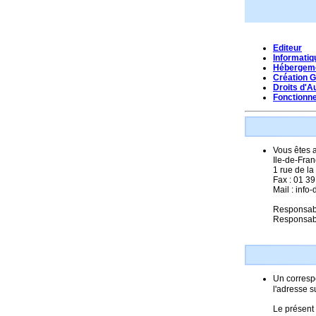
Editeur
Informatiq
Hébergem
Création 
Droits d'A
Fonctionn
Vous êtes 
Ile-de-Fran
1 rue de l
Fax : 01 3
Mail : info-
Responsable
Responsabl
Un correspo
l'adresse s
Le présent 