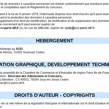
ecte de données à caractère personnel est réalisé conformément aux mentions pré
s et complétées dans le Règlement du concours.
t à la loi du 6 janvier 1978, l'internaute dispose d'un droit d'accès qu'il peut exe
ant à la protection des données à caractère personnel.
également d'un droit de modification, de rectification et de suppression des donnée
e concernant qu'il peut exercer auprès de
i-paris-idf.fr
ou, en cas de difficulté, auprès de
.
HEBERGEMENT
t hébergé au
SCEI
ile Monso, 31405 Toulouse Cedex
ATION GRAPHIQUE, DEVELOPPEMENT TECHN
 la propriété de la Chambre de Commerce et d'Industrie de région Paris Ile-de-Fran
ment -
Direction des Admissions et Concours,
a Libération , CS 40031, 78354 Jouy-en-Josas Cedex
dac@cci-paris-idf.fr.
DROITS D'AUTEUR - COPYRIGHTS
de ce site relève de la législation française et internationale sur le droit d'auteur et
le.