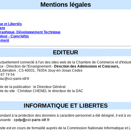
Mentions légales
ue et Libertés
ent
Graphique, Développement Technique
uteur - Copyrights
ement
EDITEUR
actuellement connecté à l'un des sites web de la Chambre de Commerce et d'Indust
ce - Direction de l'Enseignement -
Direction des Admissions et Concours,
a Libération , CS 40031, 78354 Jouy-en-Josas Cedex
9 67 74 54
dac@cci-paris-idf.fr
 de la publication : le Directeur Général
e du site : Christian CHENEL le directeur de la DAC
INFORMATIQUE ET LIBERTES
ndant à la protection des données à caractère personnel a été désigné, il est à vot
uivante :
site est en cours de formalité auprès de la Commission Nationale Informatique et L