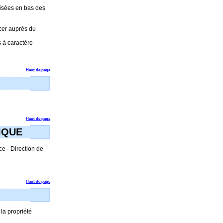
cisées en bas des
rcer auprès du
s à caractère
Haut de page
Haut de page
IQUE
ce - Direction de
Haut de page
 la propriété